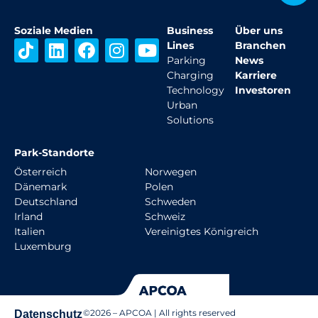
Soziale Medien
Business
Über uns
T
L
F
I
Y
Lines
Branchen
i
i
a
n
o
Parking
News
Charging
Karriere
k
n
c
s
u
Technology
Investoren
t
k
e
t
t
Urban
o
e
b
a
u
Solutions
k
d
o
g
b
i
o
r
e
Park-Standorte
n
k
a
Österreich
Norwegen
m
Dänemark
Polen
Deutschland
Schweden
Irland
Schweiz
Italien
Vereinigtes Königreich
Luxemburg
©
2026
– APCOA | All rights reserved
Datenschutz