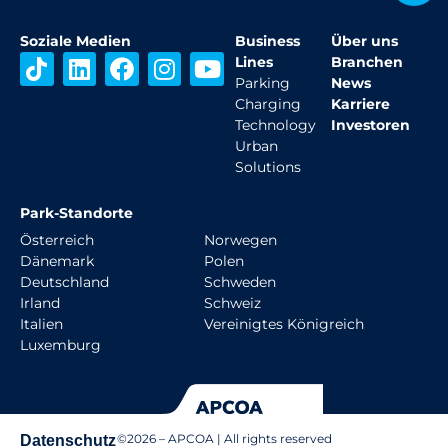
Soziale Medien
Business
Über uns
T
L
F
I
Y
Lines
Branchen
i
i
a
n
o
Parking
News
Charging
Karriere
k
n
c
s
u
Technology
Investoren
t
k
e
t
t
Urban
o
e
b
a
u
Solutions
k
d
o
g
b
i
o
r
e
Park-Standorte
n
k
a
Österreich
Norwegen
m
Dänemark
Polen
Deutschland
Schweden
Irland
Schweiz
Italien
Vereinigtes Königreich
Luxemburg
©
2026
– APCOA | All rights reserved
Datenschutz